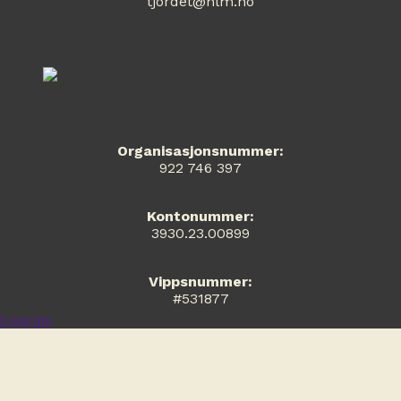
tjordet@nlm.no
Organisasjonsnummer:
922 746 397
Kontonummer:
3930.23.00899
Vippsnummer:
#531877
Logg inn